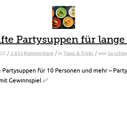
fte Partysuppen für lange
/
/
/
022
2.833 Kommentare
in
Tipps & Tricks
von
So schm
e Partysuppen für 10 Personen und mehr – Party
 mit Gewinnspiel ✅