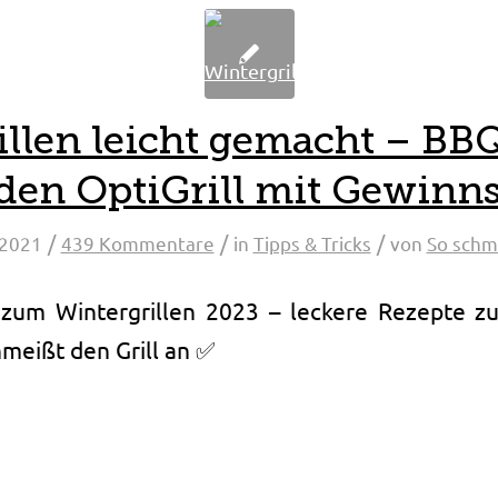
illen leicht gemacht – BB
 den OptiGrill mit Gewinns
/
/
/
 2021
439 Kommentare
in
Tipps & Tricks
von
So schm
 zum Wintergrillen 2023 – leckere Rezepte z
hmeißt den Grill an ✅