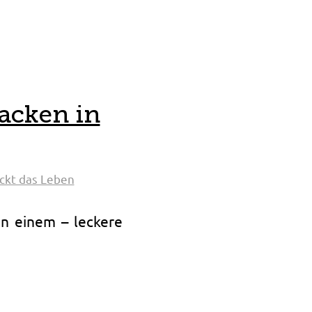
Backen in
ckt das Leben
in einem – leckere