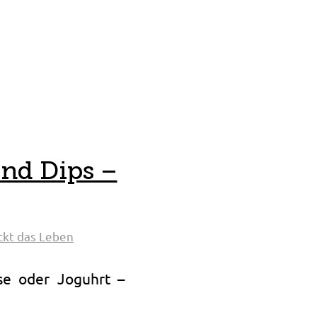
nd Dips –
kt das Leben
se oder Joguhrt –