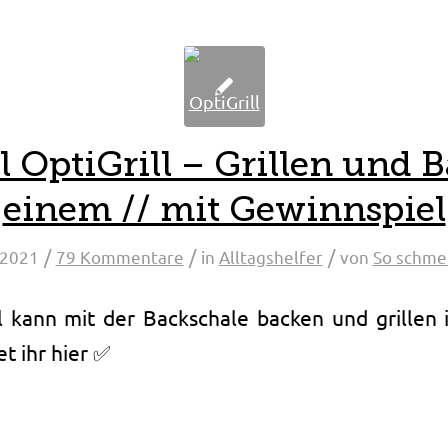
l OptiGrill – Grillen und 
einem // mit Gewinnspiel
/
/
/
 2021
79 Kommentare
in
Alltagshelfer
von
So schme
ll kann mit der Backschale backen und grillen 
t ihr hier ✅