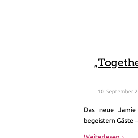
„Togeth
10. September 
Das neue Jamie 
begeistern Gäste –
Weiterlesen