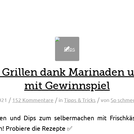
 Grillen dank Marinaden u
mit Gewinnspiel
/
/
/
021
152 Kommentare
in
Tipps & Tricks
von
So schmec
den und Dips zum selbermachen mit Frischkä
n! Probiere die Rezepte ✅