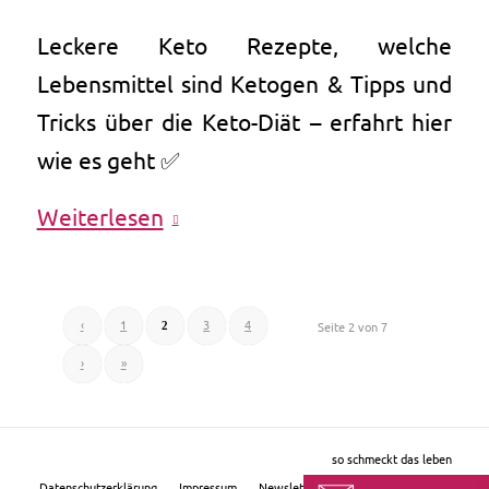
Leckere Keto Rezepte, welche
Lebensmittel sind Ketogen & Tipps und
Tricks über die Keto-Diät – erfahrt hier
wie es geht ✅
Weiterlesen
‹
1
2
3
4
Seite 2 von 7
›
»
so schmeckt das leben
Datenschutzerklärung
Impressum
Newsletter
Suchbegriffe