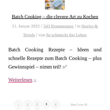
Batch Cooking – die clevere Art zu Kochen
/
/
21. Januar 2022
343 Kommentare
in
Stories &
/
Trends
von
So schmeckt das Leben
Batch Cooking Rezepte – Ideen und
schnelle Rezepte zum Batch Cooking – plus
Gewinnspiel – nimm teil! ✅
Weiterlesen
‹
1
2
3
4
Seite 3 von 18