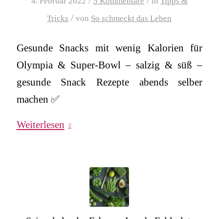
/
/
4. Februar 2022
5 Kommentare
in
Tipps &
/
Tricks
von
So schmeckt das Leben
Gesunde Snacks mit wenig Kalorien für
Olympia & Super-Bowl – salzig & süß –
gesunde Snack Rezepte abends selber
machen ✅
Weiterlesen