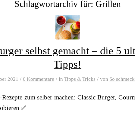
Schlagwortarchiv für:
Grillen
urger selbst gemacht – die 5 ul
Tipps!
/
/
/
ber 2021
0 Kommentare
in
Tipps & Tricks
von
So schmeck
-Rezepte zum selber machen: Classic Burger, Gour
probieren ✅