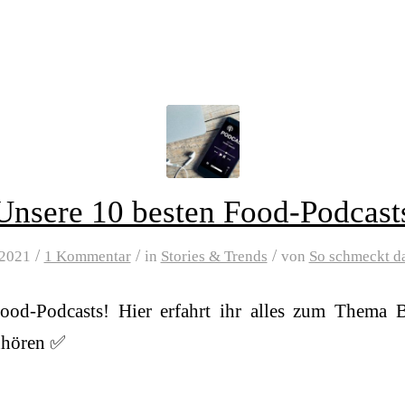
Unsere 10 besten Food-Podcast
/
/
/
 2021
1 Kommentar
in
Stories & Trends
von
So schmeckt d
ood-Podcasts! Hier erfahrt ihr alles zum Thema
inhören ✅