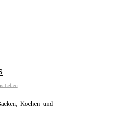
s
as Leben
 Backen, Kochen und