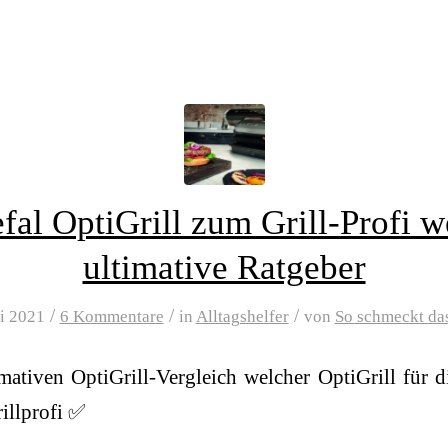
fal OptiGrill zum Grill-Profi w
ultimative Ratgeber
/
/
/
ni 2021
6 Kommentare
in
Alltagshelfer
von
So schmeckt da
imativen OptiGrill-Vergleich welcher OptiGrill für d
illprofi ✅