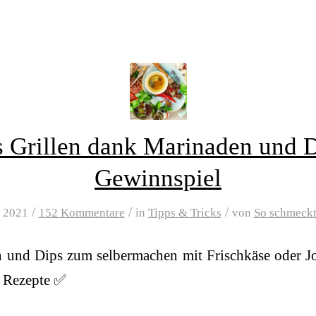
 Grillen dank Marinaden und D
Gewinnspiel
/
/
/
t 2021
152 Kommentare
in
Tipps & Tricks
von
So schmeckt
 und Dips zum selbermachen mit Frischkäse oder J
e Rezepte ✅