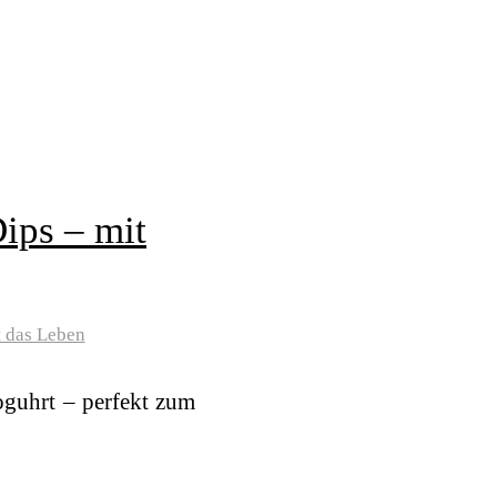
ips – mit
 das Leben
oguhrt – perfekt zum