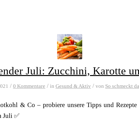
ender Juli: Zucchini, Karotte u
/
/
/
2021
0 Kommentare
in
Gesund & Aktiv
von
So schmeckt d
Rotkohl & Co – probiere unsere Tipps und Rezepte
 Juli ✅