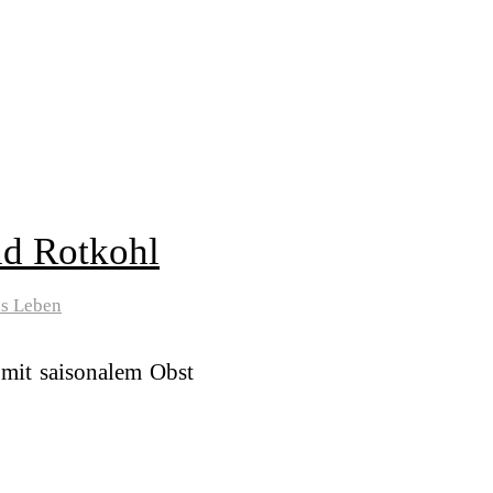
nd Rotkohl
as Leben
 mit saisonalem Obst