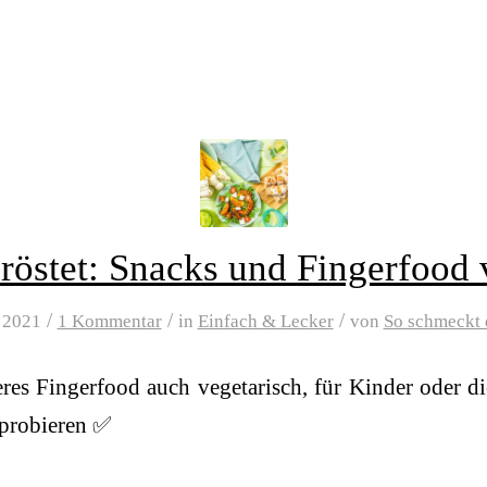
eröstet: Snacks und Fingerfood 
/
/
/
 2021
1 Kommentar
in
Einfach & Lecker
von
So schmeckt 
eres Fingerfood auch vegetarisch, für Kinder oder di
 probieren ✅