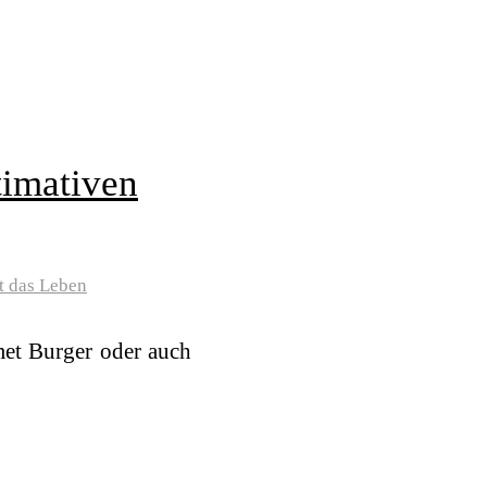
timativen
t das Leben
met Burger oder auch